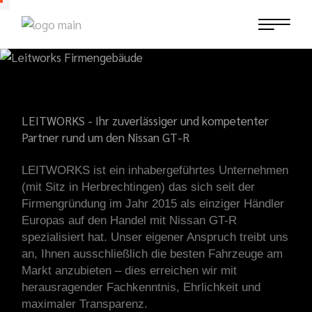
LEITWORKS - Ihr zuverlässiger und kompetenter
Partner rund um den Nissan GT-R
LEITWORKS ist ein inhabergeführtes Unternehmen
(mit Sitz in Herbrechtingen) das sich seit der
Firmengründung im Jahr 2015 als einziger Händler
Europas auf den Handel mit Nissan GT-R
spezialisiert hat. Unser eigener Anspruch treibt uns
an, Ihnen ausschließlich die besten Fahrzeuge am
Markt anzubieten – dies erreichen wir mit
herausragender Fachkenntnis, Ehrlichkeit und
maximaler Transparenz.